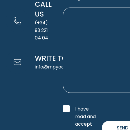
CALL
US
(+34)
93 221
04 04
WRITE TO US
info@mpyachts.com
I have
read and
accept