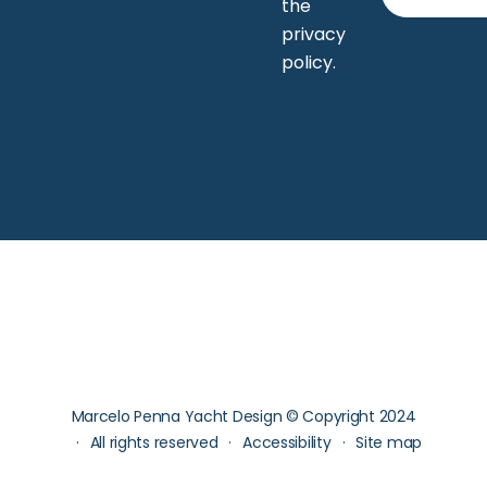
the
privacy
policy
.
Marcelo Penna Yacht Design © Copyright 2024
All rights reserved
Accessibility
Site map